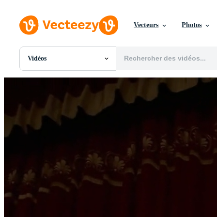
Vecteurs
Photos
Vidéos
Toutes Images
Photos
PNGs
PSDs
SVGs
Modèles
Vecteurs
Vidéos
Motion graphics
Images Éditoriales
Événements Éditoriaux