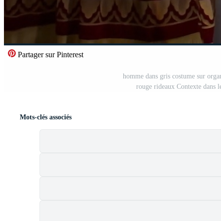
Partager sur Pinterest
homme dans gris costume sur organ
rouge rideaux Contexte dans l
Mots-clés associés