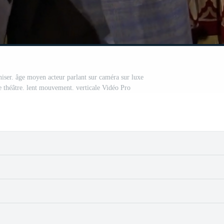
iser. âge moyen acteur parlant sur caméra sur luxe
e théâtre. lent mouvement. verticale Vidéo Pro