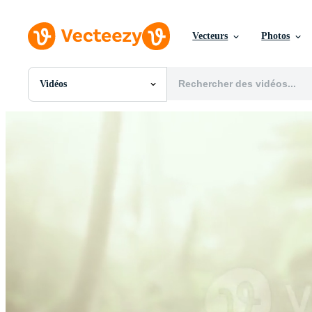
Vecteurs
Photos
Vidéos
Toutes Images
Photos
PNGs
PSDs
SVGs
Modèles
Vecteurs
Vidéos
Motion graphics
Images Éditoriales
Événements Éditoriaux