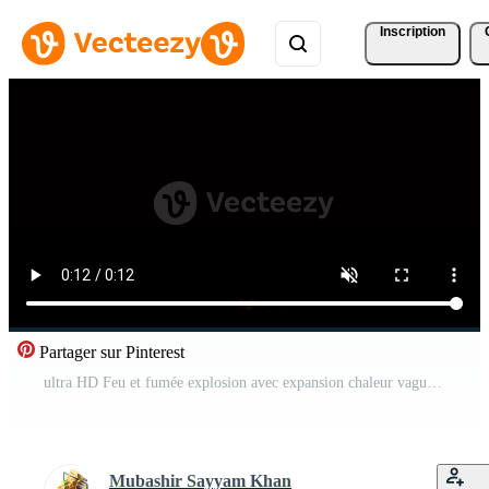
Inscription
Partager sur Pinterest
ultra HD Feu et fumée explosion avec expansion chaleur vagues Vidéo Gratuite
Mubashir Sayyam Khan