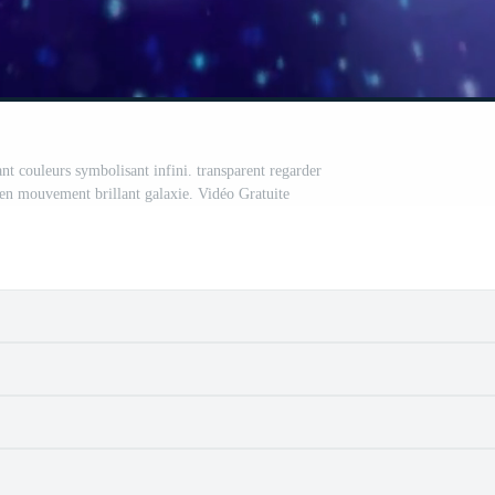
nt couleurs symbolisant infini. transparent regarder
 en mouvement brillant galaxie. Vidéo Gratuite