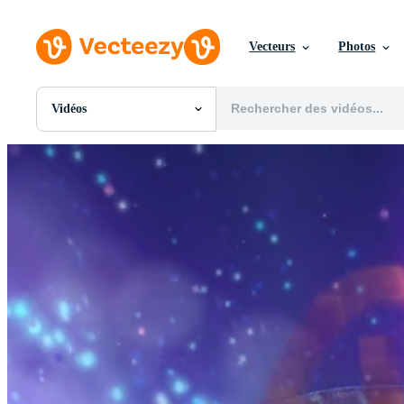
Vecteurs
Photos
Vidéos
Toutes Images
Photos
PNGs
PSDs
SVGs
Modèles
Vecteurs
Vidéos
Motion graphics
Images Éditoriales
Événements Éditoriaux