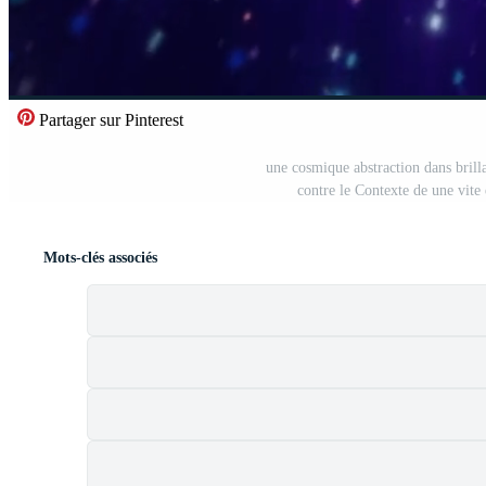
Partager sur Pinterest
une cosmique abstraction dans brilla
contre le Contexte de une vite
Mots-clés associés