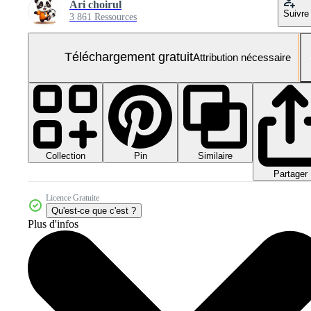
Ari choirul
Suivre
3 861 Ressources
Téléchargement gratuit
Attribution nécessaire
Collection
Similaire
Pin
Partager
Licence Gratuite
Qu'est-ce que c'est ?
Plus d'infos