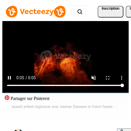
Inscription
Partager sur Pinterest
massif ardent explosion avec intense flammes et foncé fumée effet. destruction concept Vidéo Gratuite