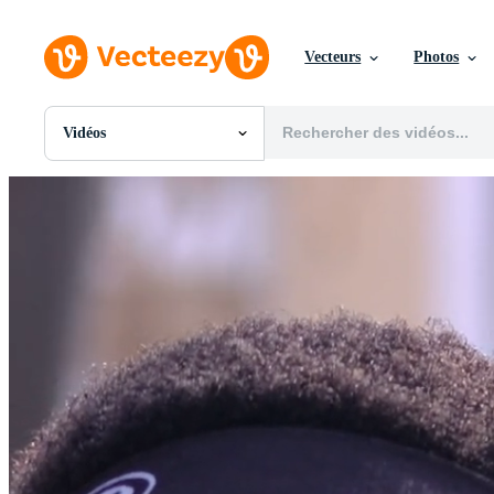
Vecteurs
Photos
Vidéos
Toutes Images
Photos
PNGs
PSDs
SVGs
Modèles
Vecteurs
Vidéos
Motion graphics
Images Éditoriales
Événements Éditoriaux