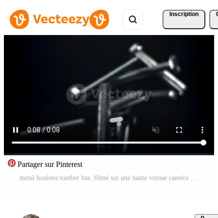
Inscription
Partager sur Pinterest
métal boulons tomber bas. filmé sur une haute vitesse caméra à 1000 ips. haute qualité Full HD métrage Vidéo Pro