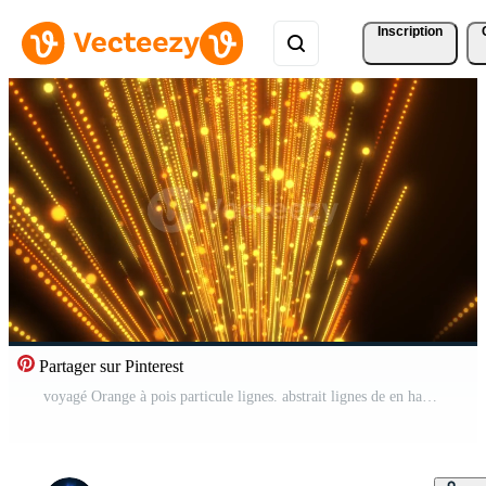
Inscription
Partager sur Pinterest
voyagé Orange à pois particule lignes. abstrait lignes de en hausse vers le haut. numérique Contexte. abstrait science-fiction futuriste hyperespace avec brillant particules.sans couture boucle Vidéo Pro