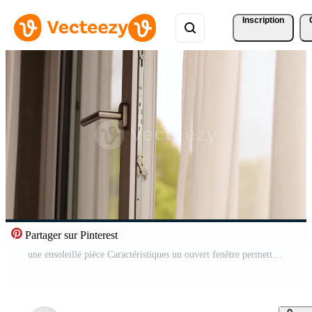
Inscription
Partager sur Pinterest
une ensoleillé pièce Caractéristiques un ouvert fenêtre permettant Frais air à couler à l'intérieur, tandis que doux rideaux doucement bouge toi avec le brise, création une paisible atmosphère Vidéo Pro