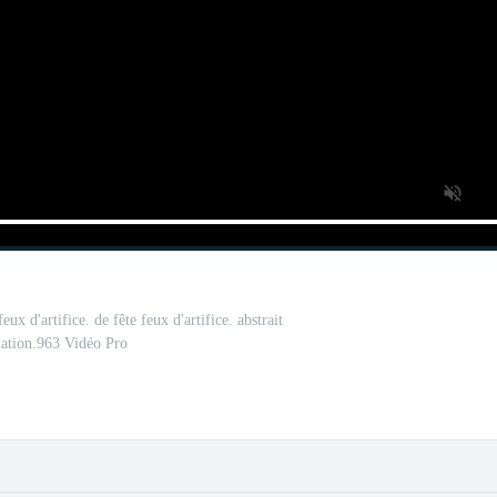
ux d'artifice. de fête feux d'artifice. abstrait
ation.963 Vidéo Pro