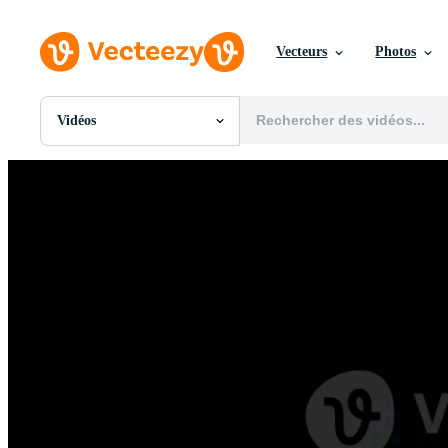
Vecteurs
Photos
Vidéos
Toutes Images
Photos
PNGs
PSDs
SVGs
Modèles
Vecteurs
Vidéos
Motion graphics
Images Éditoriales
Événements Éditoriaux