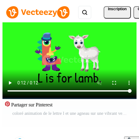
Inscription
Partager sur Pinterest
coloré animation de le lettre l et une agneau sur une vibrant vert arrière-plan, soulignant apprentissage et amusement Vidéo Pro