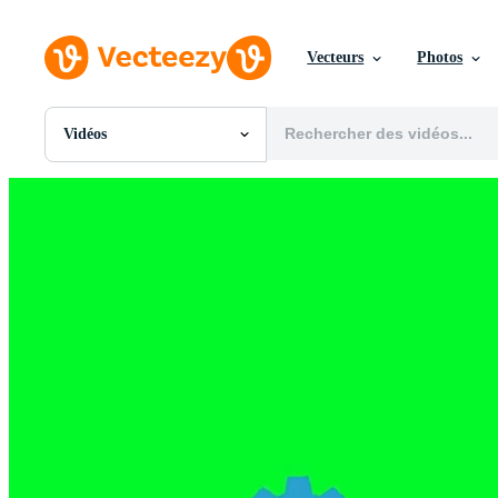
Vecteurs
Photos
Vidéos
Toutes Images
Photos
PNGs
PSDs
SVGs
Modèles
Vecteurs
Vidéos
Motion graphics
Images Éditoriales
Événements Éditoriaux