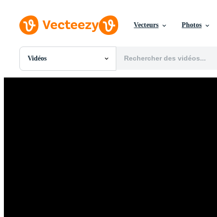
Vecteurs
Photos
Vidéos
Toutes Images
Photos
PNGs
PSDs
SVGs
Modèles
Vecteurs
Vidéos
Motion graphics
Images Éditoriales
Événements Éditoriaux