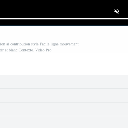
ation ai contribution style Facile ligne mouvement
oir et blanc Contexte. Vidéo Pro