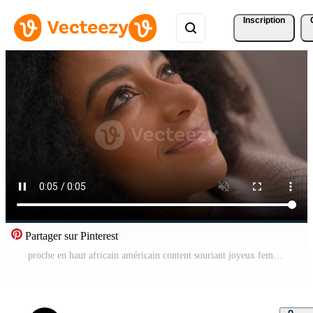
Inscription
Partager sur Pinterest
proche en haut africain américain content souriant joyeux femme magnifique Jeune femelle relaxant mensonge sur canapé de bonne humeur positif fille propriétaire repos sur confortable doux canapé à Accueil rêver profiter Pause loisir Vidéo Pro