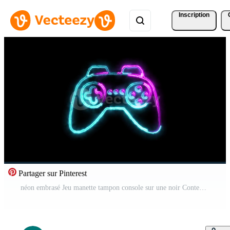
Inscription
Partager sur Pinterest
néon embrasé Jeu manette tampon console sur une noir Contexte Vidéo Pro