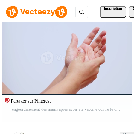
Inscription
Partager sur Pinterest
engourdissement des mains après avoir été vacciné contre le covid-19. perte de sensation et de température douleurs musculaires, muscles faibles, engourdissement des mains et des pieds, syndrome de bureau. concept de syndrome de guillain barre Vidéo Gratuite