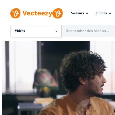
Vecteurs
Photos
Vidéos
Toutes Images
Photos
PNGs
PSDs
SVGs
Modèles
Vecteurs
Vidéos
Motion graphics
Images Éditoriales
Événements Éditoriaux