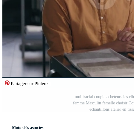
Partager sur Pinterest
multiracial couple acheteurs les c
femme Masculin femelle choisir Cou
échantillons atelier en tis
Mots-clés associés