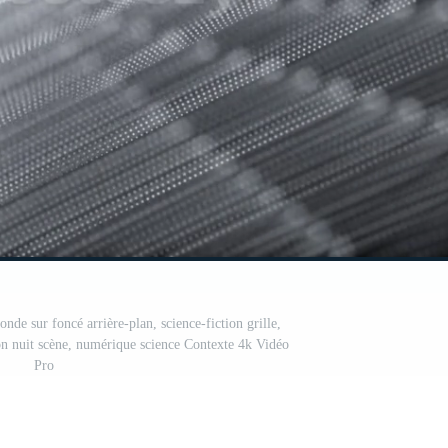
onde sur foncé arrière-plan, science-fiction grille,
n nuit scène, numérique science Contexte 4k Vidéo
Pro