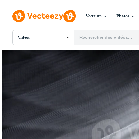
Vecteurs
Photos
Vidéos
Toutes Images
Photos
PNGs
PSDs
SVGs
Modèles
Vecteurs
Vidéos
Motion graphics
Images Éditoriales
Événements Éditoriaux