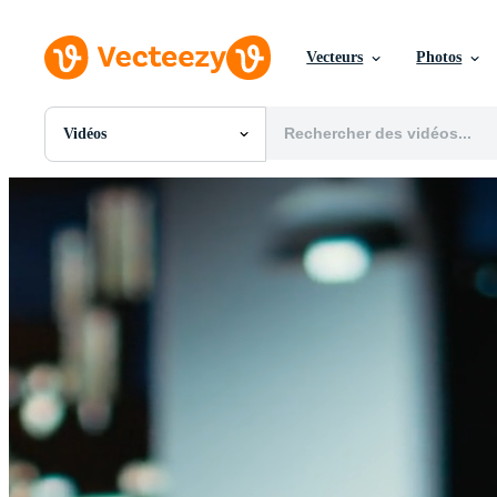
Vecteurs
Photos
Vidéos
Toutes Images
Photos
PNGs
PSDs
SVGs
Modèles
Vecteurs
Vidéos
Motion graphics
Images Éditoriales
Événements Éditoriaux