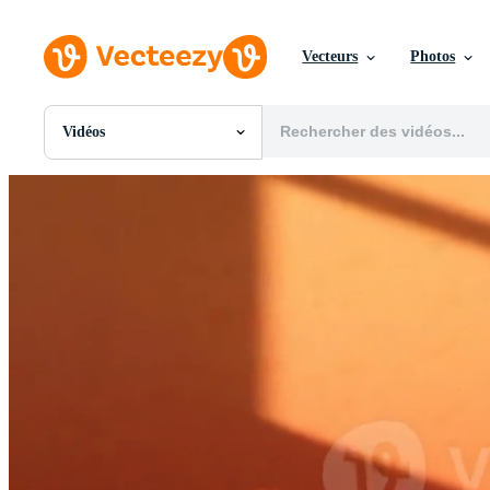
Vecteurs
Photos
Vidéos
Toutes Images
Photos
PNGs
PSDs
SVGs
Modèles
Vecteurs
Vidéos
Motion graphics
Images Éditoriales
Événements Éditoriaux