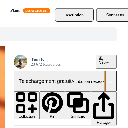
Plans
Inscription
Connecter
Tom K
Suivre
28 672 Ressources
Téléchargement gratuit
Attribution nécessaire
Collection
Similaire
Pin
Partager