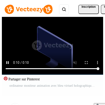
Inscription
Partager sur Pinterest
ordinateur moniteur animation avec bleu virtuel holographique projections avec graphiques et graphiques pour Les données analyse. analytique Les données sur moniteur. transparent Contexte avec alpha canaliser. Vidéo Gratuite