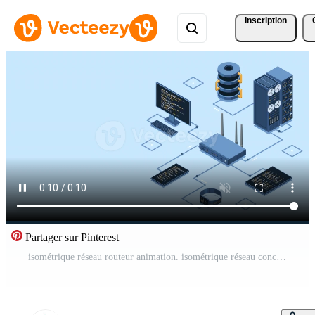
Inscription
Partager sur Pinterest
isométrique réseau routeur animation. isométrique réseau concept avec routeur, ordinateur, téléphone intelligent, et serveur connexion. isométrique technologie. 4k Animé dans isométrique style. Vidéo Gratuite