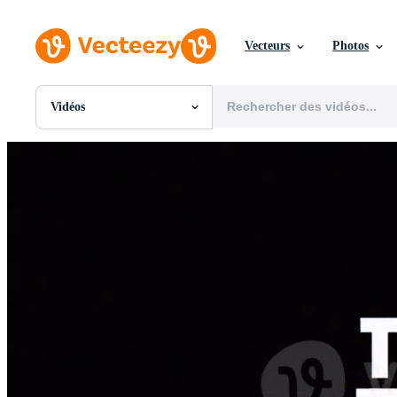
Vecteurs
Photos
Vidéos
Toutes Images
Photos
PNGs
PSDs
SVGs
Modèles
Vecteurs
Vidéos
Motion graphics
Images Éditoriales
Événements Éditoriaux