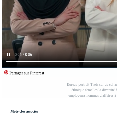
Partager sur Pinterest
Bureau portrait Trois sur de soi 
éthnique femelles la diversité
employeurs hommes d'affaires à 
Mots-clés associés