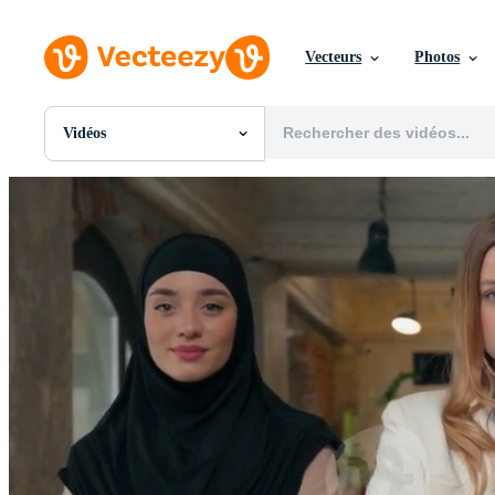
Vecteurs
Photos
Vidéos
Toutes Images
Photos
PNGs
PSDs
SVGs
Modèles
Vecteurs
Vidéos
Motion graphics
Images Éditoriales
Événements Éditoriaux