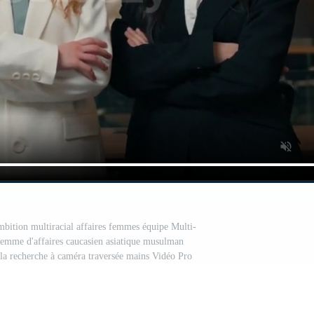
ambition multiracial affaires femmes équipe Multi-
 femme d'affaires caucasien asiatique musulman
la recherche à caméra traversée mains Vidéo Pro