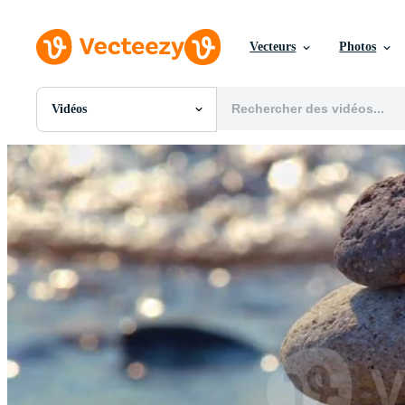
Vecteurs
Photos
Vidéos
Toutes Images
Photos
PNGs
PSDs
SVGs
Modèles
Vecteurs
Vidéos
Motion graphics
Images Éditoriales
Événements Éditoriaux