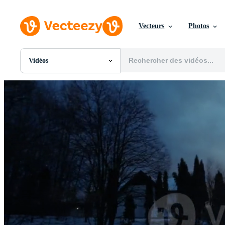
Vecteurs
Photos
Vidéos
Toutes Images
Photos
PNGs
PSDs
SVGs
Modèles
Vecteurs
Vidéos
Motion graphics
Images Éditoriales
Événements Éditoriaux