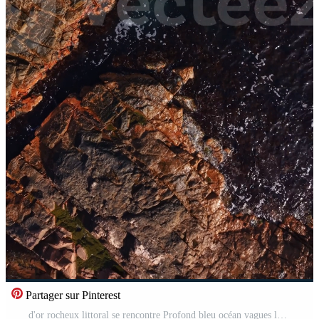
Partager sur Pinterest
d'or rocheux littoral se rencontre Profond bleu océan vagues le long de une serein littoral pendant le de bonne heure Matin lumière Vidéo Pro