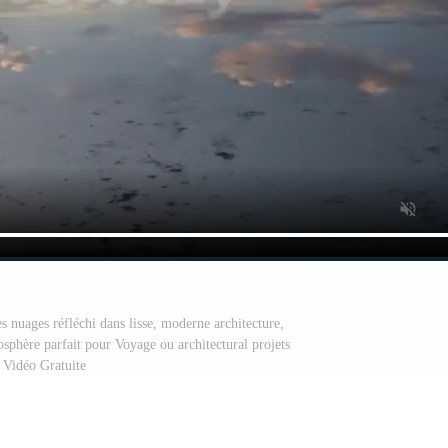
es nuages réfléchi dans lisse, moderne architecture,
osphère parfait pour Voyage ou architectural projets
Vidéo Gratuite