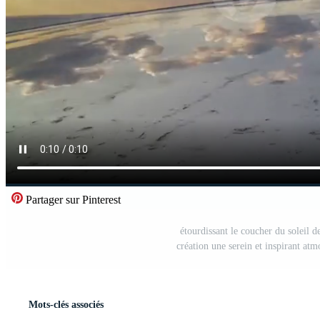
Partager sur Pinterest
étourdissant le coucher du soleil d
création une serein et inspirant atm
Mots-clés associés