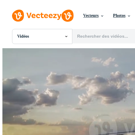
Vecteurs
Photos
Vidéos
Toutes Images
Photos
PNGs
PSDs
SVGs
Modèles
Vecteurs
Vidéos
Motion graphics
Images Éditoriales
Événements Éditoriaux