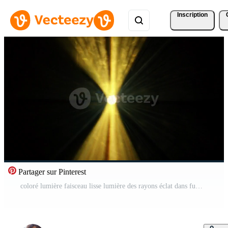
Inscription
Partager sur Pinterest
coloré lumière faisceau lisse lumière des rayons éclat dans fumée foncé Contexte Vidéo Pro