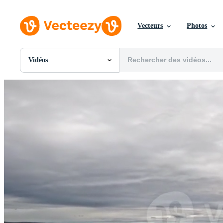
Vecteurs
Photos
Vidéos
Toutes Images
Photos
PNGs
PSDs
SVGs
Modèles
Vecteurs
Vidéos
Motion graphics
Images Éditoriales
Événements Éditoriaux