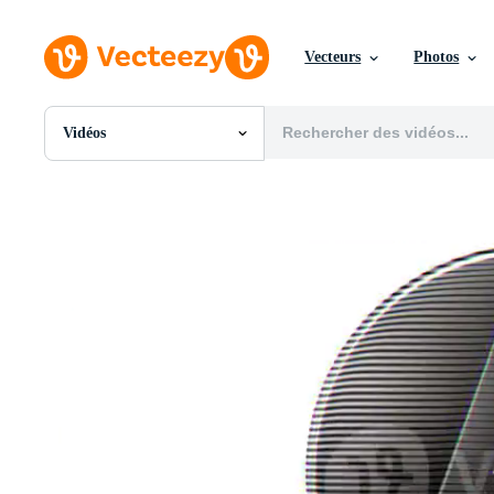
Vecteurs
Photos
Vidéos
Toutes Images
Photos
PNGs
PSDs
SVGs
Modèles
Vecteurs
Vidéos
Motion graphics
Images Éditoriales
Événements Éditoriaux