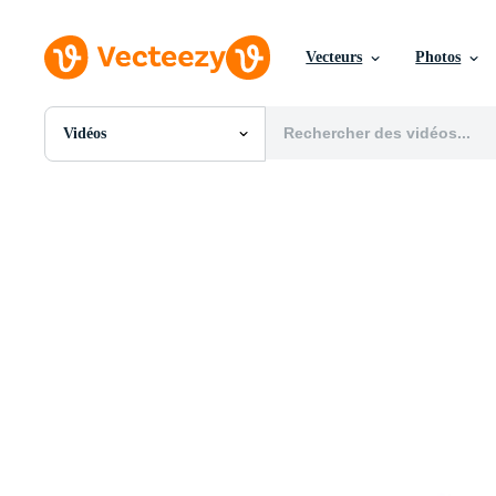
Vecteurs
Photos
Vidéos
Toutes Images
Photos
PNGs
PSDs
SVGs
Modèles
Vecteurs
Vidéos
Motion graphics
Images Éditoriales
Événements Éditoriaux