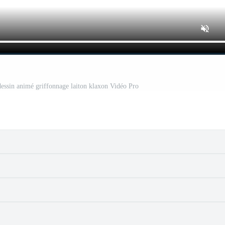
essin animé griffonnage laiton klaxon Vidéo Pro