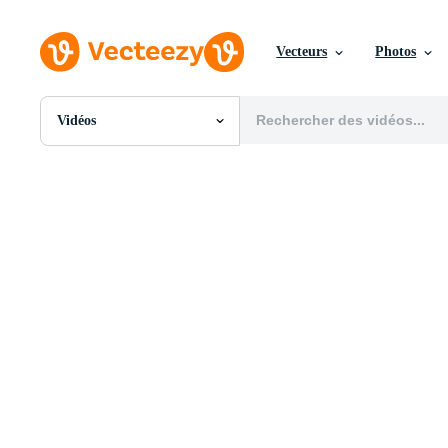
Vecteurs
Photos
Vidéos
Toutes Images
Photos
PNGs
PSDs
SVGs
Modèles
Vecteurs
Vidéos
Motion graphics
Images Éditoriales
Événements Éditoriaux