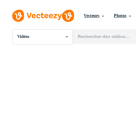
Vecteurs
Photos
Vidéos
Toutes Images
Photos
PNGs
PSDs
SVGs
Modèles
Vecteurs
Vidéos
Motion graphics
Images Éditoriales
Événements Éditoriaux