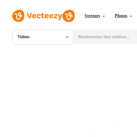
Vecteurs
Photos
Vidéos
Toutes Images
Photos
PNGs
PSDs
SVGs
Modèles
Vecteurs
Vidéos
Motion graphics
Images Éditoriales
Événements Éditoriaux