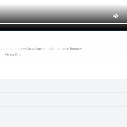
collant de une dessin animé en criant chauve homme
Vidéo Pro