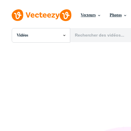
Vecteurs
Photos
Vidéos
Toutes Images
Photos
PNGs
PSDs
SVGs
Modèles
Vecteurs
Vidéos
Motion graphics
Images Éditoriales
Événements Éditoriaux