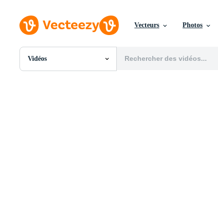
Vecteurs
Photos
Vidéos
Toutes Images
Photos
PNGs
PSDs
SVGs
Modèles
Vecteurs
Vidéos
Motion graphics
Images Éditoriales
Événements Éditoriaux