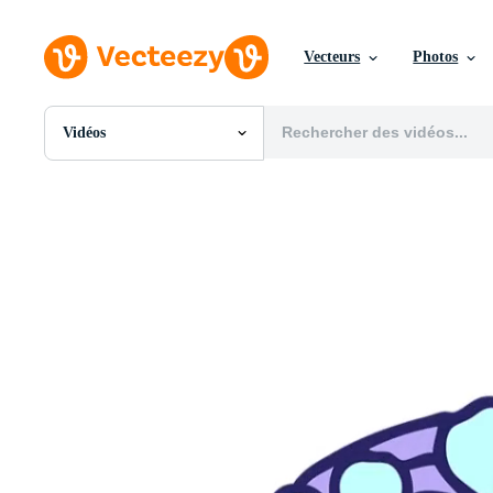
Vecteurs
Photos
Vidéos
Toutes Images
Photos
PNGs
PSDs
SVGs
Modèles
Vecteurs
Vidéos
Motion graphics
Images Éditoriales
Événements Éditoriaux