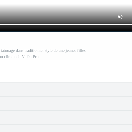
atouage dans traditionnel style de une jeunes filles
un clin d'oeil Vidéo Pro