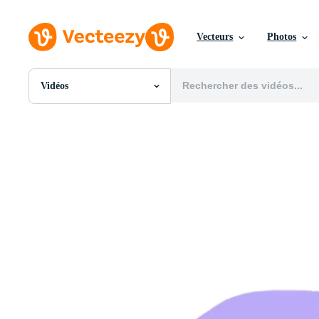
Vecteurs
Photos
Vidéos
Toutes Images
Photos
PNGs
PSDs
SVGs
Modèles
Vecteurs
Vidéos
Motion graphics
Images Éditoriales
Événements Éditoriaux