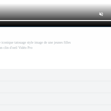
iconique tatouage style image de une jeunes filles
un clin d'oeil Vidéo Pro