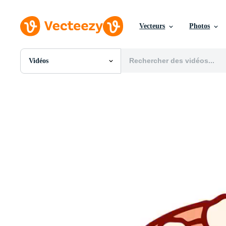
Vecteurs
Photos
Vidéos
Toutes Images
Photos
PNGs
PSDs
SVGs
Modèles
Vecteurs
Vidéos
Motion graphics
Images Éditoriales
Événements Éditoriaux