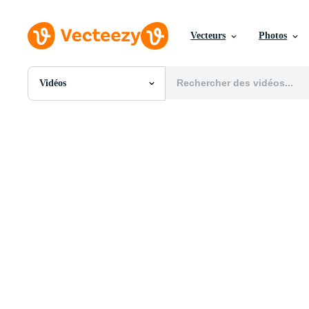
Vecteurs
Photos
Vidéos
Toutes Images
Photos
PNGs
PSDs
SVGs
Modèles
Vecteurs
Vidéos
Motion graphics
Images Éditoriales
Événements Éditoriaux