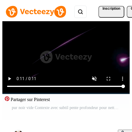
Inscription
Partager sur Pinterest
pur noir vide Contexte avec subtil pente profondeur pour nettoyer visuel isolement. abstrait concept Vidéo Gratuite