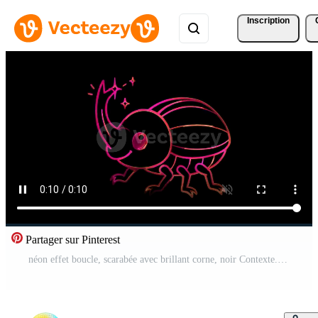
Inscription
Partager sur Pinterest
néon effet boucle, scarabée avec brillant corne, noir Contexte. Vidéo Gratuite