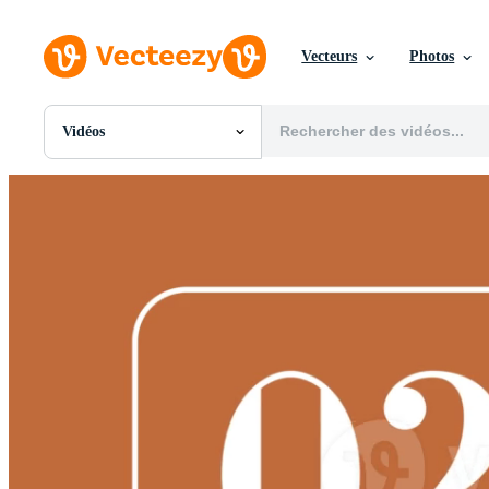
Vecteurs
Photos
Vidéos
Toutes Images
Photos
PNGs
PSDs
SVGs
Modèles
Vecteurs
Vidéos
Motion graphics
Images Éditoriales
Événements Éditoriaux