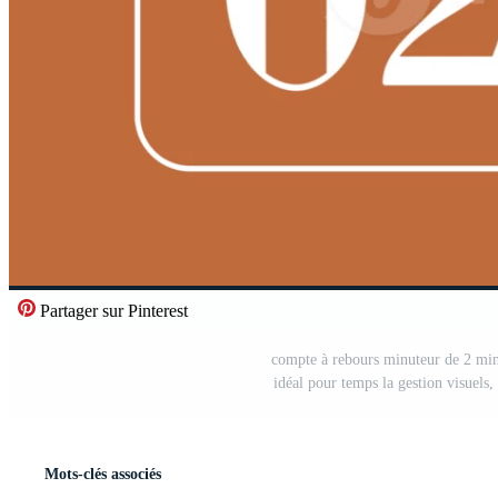
Partager sur Pinterest
compte à rebours minuteur de 2 min
idéal pour temps la gestion visuels
Mots-clés associés