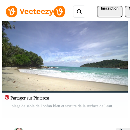
Inscription
Partager sur Pinterest
plage de sable de l'océan bleu et texture de la surface de l'eau. vagues mousseuses avec ciel et nuages. belle plage tropicale. incroyable littoral sablonneux avec des vagues de mer blanche. palmiers fond de mer turquoise océan atlantique. Vidéo Gratuite