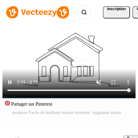
Inscription
Partager sur Pinterest
moderne Facile de banlieue maison extérieur. mignonne maison et bâtiment concept. Célibataire ligne dessiner conception. plein longueur animation illustration. haute qualité 4k métrage Vidéo Pro