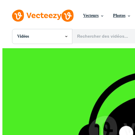
Vecteurs
Photos
Vidéos
Toutes Images
Photos
PNGs
PSDs
SVGs
Modèles
Vecteurs
Vidéos
Motion graphics
Images Éditoriales
Événements Éditoriaux