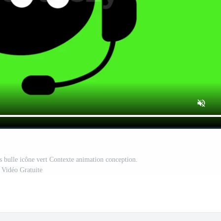
rs bulle icône vert Contexte animation conception.
Vidéo Gratuite