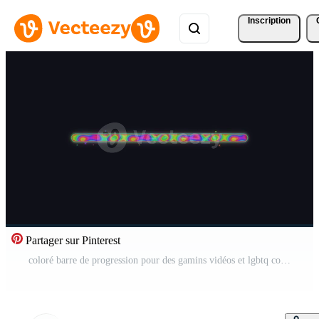
Inscription
Partager sur Pinterest
coloré barre de progression pour des gamins vidéos et lgbtq contenu avec arc en ciel conception et vibrant couleurs Vidéo Gratuite