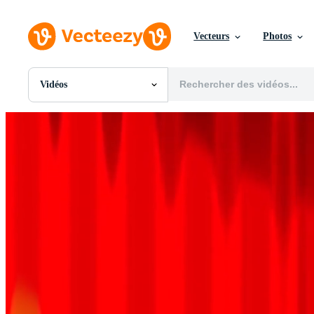
Vecteurs
Photos
Vidéos
Toutes Images
Photos
PNGs
PSDs
SVGs
Modèles
Vecteurs
Vidéos
Motion graphics
Images Éditoriales
Événements Éditoriaux