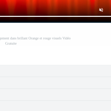
gement dans brillant Orange et rouge visuels Vidéo
Gratuite