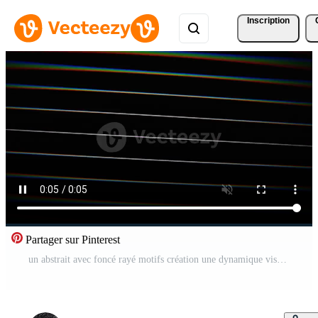
Inscription
Partager sur Pinterest
un abstrait avec foncé rayé motifs création une dynamique visuel effet rayures lignes texture. concept avec abstrait, rayures, sombre, motifs, lignes. Vidéo Pro